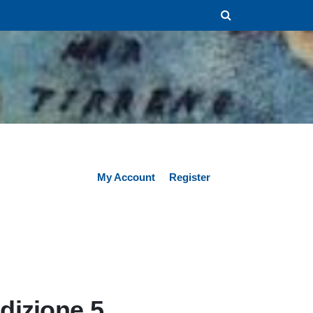
My Account
Register
dizione 5